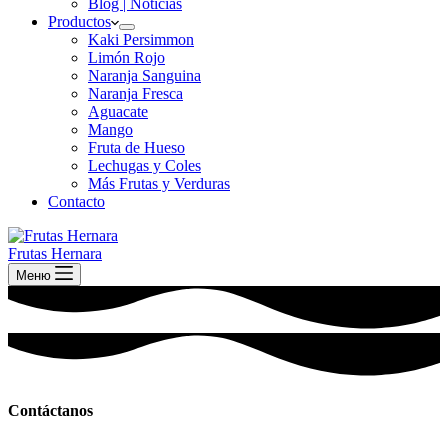
Blog | Noticias
Productos
Kaki Persimmon
Limón Rojo
Naranja Sanguina
Naranja Fresca
Aguacate
Mango
Fruta de Hueso
Lechugas y Coles
Más Frutas y Verduras
Contacto
Frutas Hernara
Меню
Contáctanos